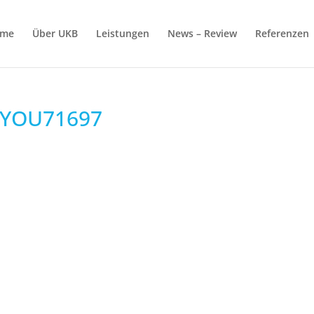
me
Über UKB
Leistungen
News – Review
Referenzen
YOU71697