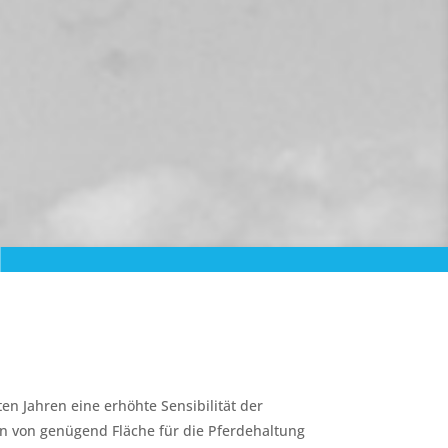
en Jahren eine erhöhte Sensibilität der
len von genügend Fläche für die Pferdehaltung