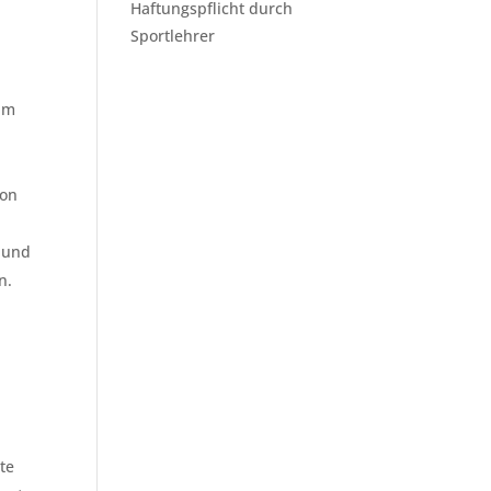
Haftungspflicht durch
Sportlehrer
 im
von
n und
n.
ste