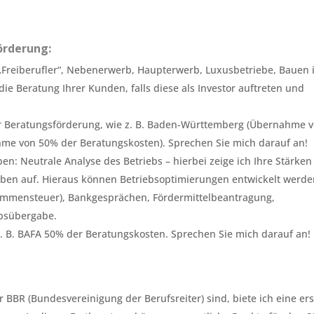
örderung:
„Freiberufler“, Nebenerwerb, Haupterwerb, Luxusbetriebe, Bauen
ie Beratung Ihrer Kunden, falls diese als Investor auftreten und
ner Beratungsförderung, wie z. B. Baden-Württemberg (Übernahme 
me von 50% der Beratungskosten). Sprechen Sie mich darauf an!
n: Neutrale Analyse des Betriebs – hierbei zeige ich Ihre Stärke
eben auf. Hieraus können Betriebsoptimierungen entwickelt werde
kommensteuer), Bankgesprächen, Fördermittelbeantragung,
ebsübergabe.
z. B. BAFA 50% der Beratungskosten. Sprechen Sie mich darauf an!
er BBR (Bundesvereinigung der Berufsreiter) sind, biete ich eine er