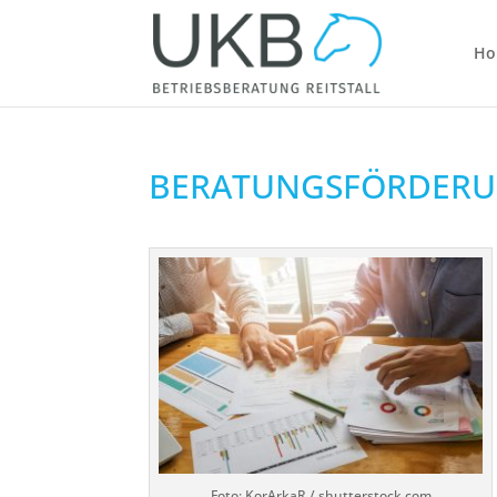
Ho
BERATUNGSFÖRDER
Foto: KorArkaR / shutterstock.com